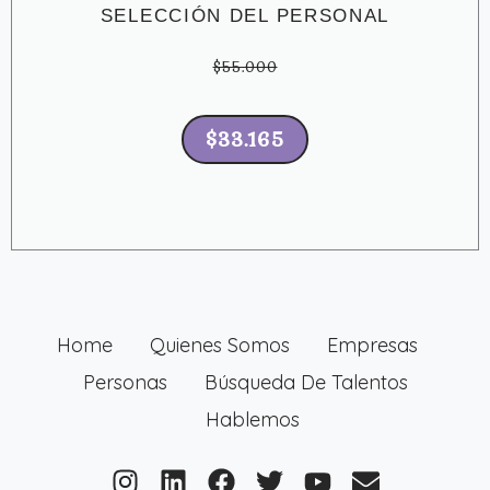
SELECCIÓN DEL PERSONAL
$55.000
$33.165
Home
Quienes Somos
Empresas
Personas
Búsqueda De Talentos
Hablemos
I
L
F
T
Y
E