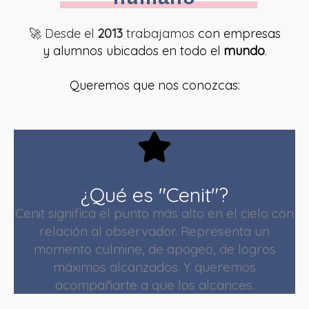
🚀 Desde el
2013
trabajamos
con empresas
y alumnos ubicados en todo el
mundo
.
Queremos que nos conozcas:
¿Qué es "Cenit"?
Cenit significa el punto más alto en el cielo con
relación al observador. Representa un
momento culmine, de apogeo, de logros
máximos alcanzados. Y queremos
acompañarte a que los alcances.