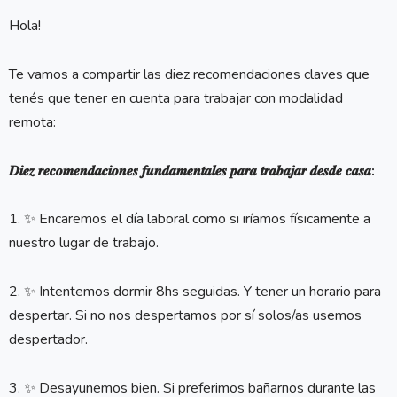
Hola!
Te vamos a compartir las diez recomendaciones claves que
tenés que tener en cuenta para trabajar con modalidad
remota:
𝑫𝒊𝒆𝒛 𝒓𝒆𝒄𝒐𝒎𝒆𝒏𝒅𝒂𝒄𝒊𝒐𝒏𝒆𝒔 𝒇𝒖𝒏𝒅𝒂𝒎𝒆𝒏𝒕𝒂𝒍𝒆𝒔 𝒑𝒂𝒓𝒂 𝒕𝒓𝒂𝒃𝒂𝒋𝒂𝒓 𝒅𝒆𝒔𝒅𝒆 𝒄𝒂𝒔𝒂:
1. ✨ Encaremos el día laboral como si iríamos físicamente a
nuestro lugar de trabajo.
2. ✨ Intentemos dormir 8hs seguidas. Y tener un horario para
despertar. Si no nos despertamos por sí solos/as usemos
despertador.
3. ✨ Desayunemos bien. Si preferimos bañarnos durante las