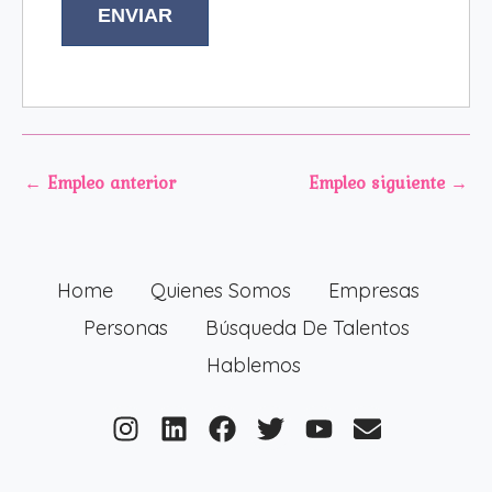
←
Empleo anterior
Empleo siguiente
→
Home
Quienes Somos
Empresas
Personas
Búsqueda De Talentos
Hablemos
I
L
F
T
Y
E
n
i
a
w
o
n
s
n
c
i
u
v