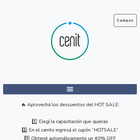
Ir
al
contenido
Campus
🔥
Aprovechá los descuentos del HOT SALE:
1️⃣
Elegí la capacitación que quieras
2️⃣
En el carrito ingresá el cupón “HOTSALE”
3️⃣
Obtené automáticamente un 40% OFF