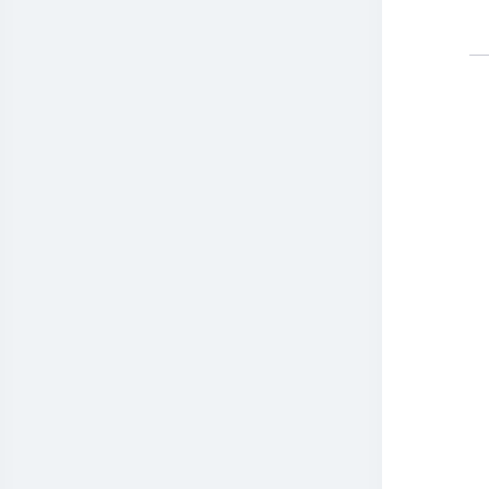
HEY! TENEMOS UN DESCUENTO PARA VOS
ACCEDÉ A UN DESCUENTO DE