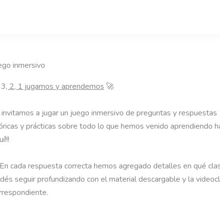
ego inmersivo
 3
, 2, 1 jugamos y aprendemos
🚀
 invitamos a jugar un juego inmersivo de preguntas y respuestas
óricas y prácticas sobre todo lo que hemos venido aprendiendo h
í!!!
En cada respuesta correcta hemos agregado detalles en qué cla
dés seguir profundizando con el material descargable y la videoc
rrespondiente.