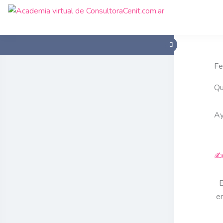
Fe
Qu
Ay
✍️
E
en