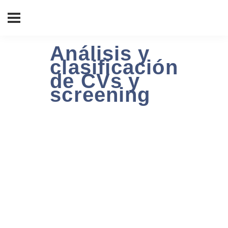
Análisis y
clasificación
de CVs y
screening